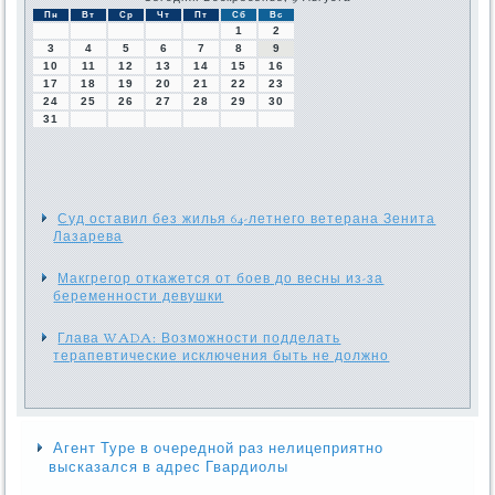
Пн
Вт
Ср
Чт
Пт
Сб
Вс
1
2
3
4
5
6
7
8
9
10
11
12
13
14
15
16
17
18
19
20
21
22
23
24
25
26
27
28
29
30
31
Суд оставил без жилья 64-летнего ветерана Зенита
Лазарева
Макгрегор откажется от боев до весны из-за
беременности девушки
Глава WADA: Возможности подделать
терапевтические исключения быть не должно
Агент Туре в очередной раз нелицеприятно
высказался в адрес Гвардиолы