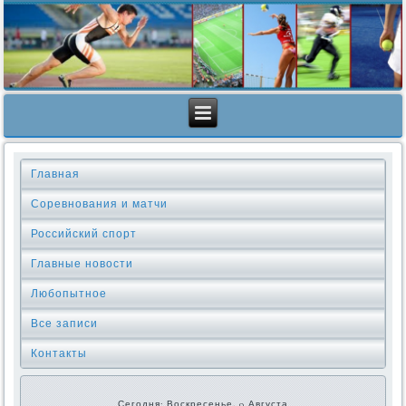
Главная
Соревнования и матчи
Российский спорт
Главные новости
Любопытное
Все записи
Контакты
Сегодня: Воскресенье, 9 Августа