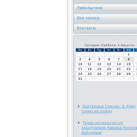
Любопытное
Все записи
Контакты
Сегодня: Суббота, 8 Августа
Пн
Вт
Ср
Чт
Пт
Сб
1
3
4
5
6
7
8
10
11
12
13
14
15
17
18
19
20
21
22
24
25
26
27
28
29
31
Екатерина Гамова: В Думу
точно не пойду
Терек интересуется
защитником Амкара Никол
Зайцевым