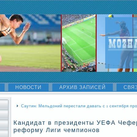
НОВОСТИ
АРХИВ ЗАПИСЕЙ
СВЯ
Саутин: Мельдоний перестали давать с 1 сентября про
Кандидат в президенты УЕФА Чефе
реформу Лиги чемпионов