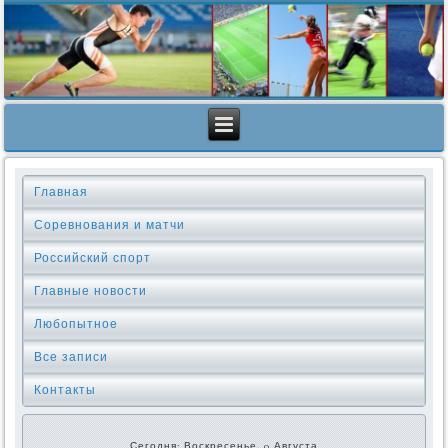
Главная
Соревнования и матчи
Российский спорт
Главные новости
Любопытное
Все записи
Контакты
Сегодня: Воскресенье, 9 Августа