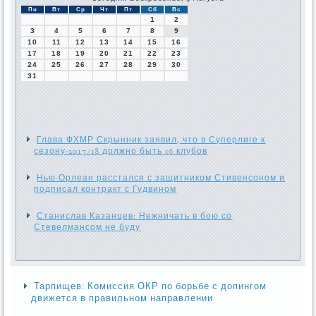
Пн
Вт
Ср
Чт
Пт
Сб
Вс
1
2
3
4
5
6
7
8
9
10
11
12
13
14
15
16
17
18
19
20
21
22
23
24
25
26
27
28
29
30
31
Глава ФХМР Скрынник заявил, что в Суперлиге к
сезону-2017/18 должно быть 16 клубов
Нью-Орлеан расстался с защитником Стивенсоном и
подписал контракт с Гудвином
Станислав Казанцев: Нежничать в бою со
Стевелмансом не буду
Тарпищев: Комиссия ОКР по борьбе с допингом
движется в правильном направлении