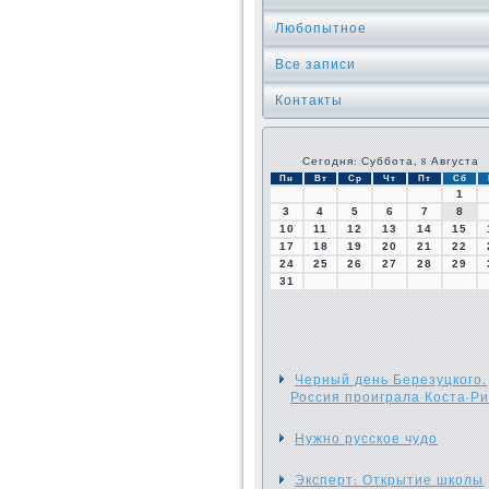
Любопытное
Все записи
Контакты
Сегодня: Суббота, 8 Августа
Пн
Вт
Ср
Чт
Пт
Сб
1
3
4
5
6
7
8
10
11
12
13
14
15
17
18
19
20
21
22
24
25
26
27
28
29
31
Черный день Березуцкого.
Россия проиграла Коста-Ри
Нужно русское чудо
Эксперт: Открытие школы