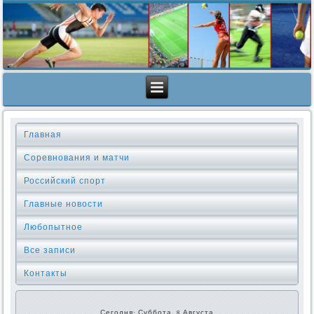
Главная
Соревнования и матчи
Российский спорт
Главные новости
Любопытное
Все записи
Контакты
Сегодня: Суббота, 8 Августа