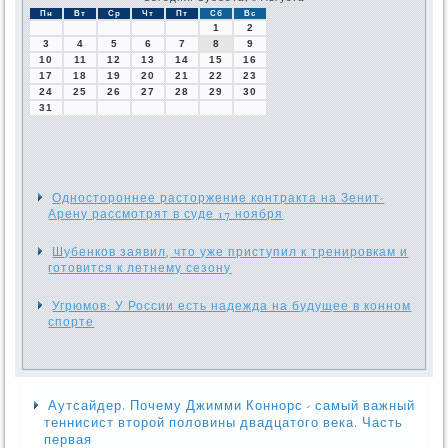
Пн
Вт
Ср
Чт
Пт
Сб
Вс
1
2
3
4
5
6
7
8
9
10
11
12
13
14
15
16
17
18
19
20
21
22
23
24
25
26
27
28
29
30
31
Одностороннее расторжение контракта на Зенит-
Арену рассмотрят в суде 17 ноября
Шубенков заявил, что уже приступил к тренировкам и
готовится к летнему сезону
Угрюмов: У России есть надежда на будущее в конном
спорте
Аутсайдер. Почему Джимми Коннорс - самый важный
теннисист второй половины двадцатого века. Часть
первая