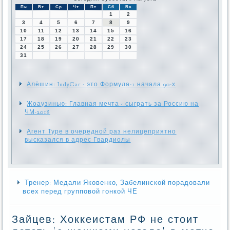
Пн
Вт
Ср
Чт
Пт
Сб
Вс
1
2
3
4
5
6
7
8
9
10
11
12
13
14
15
16
17
18
19
20
21
22
23
24
25
26
27
28
29
30
31
Алёшин: IndyCar - это Формула-1 начала 90-х
Жоаузинью: Главная мечта - сыграть за Россию на
ЧМ-2018
Агент Туре в очередной раз нелицеприятно
высказался в адрес Гвардиолы
Тренер: Медали Яковенко, Забелинской порадовали
всех перед групповой гонкой ЧЕ
Зайцев: Хоккеистам РФ не стоит