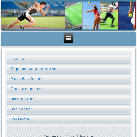
Главная
Соревнования и матчи
Российский спорт
Главные новости
Любопытное
Все записи
Контакты
Сегодня: Суббота, 8 Августа