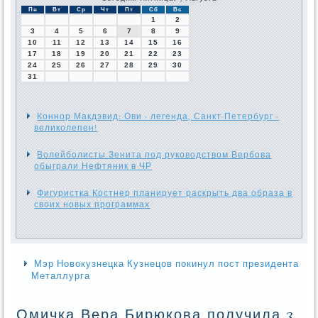
Пн
Вт
Ср
Чт
Пт
Сб
Вс
1
2
3
4
5
6
7
8
9
10
11
12
13
14
15
16
17
18
19
20
21
22
23
24
25
26
27
28
29
30
31
Коннор Макдэвид: Ови - легенда, Санкт-Петербург -
великолепен!
Волейболисты Зенита под руководством Вербова
обыграли Нефтяник в ЧР
Фигуристка Костнер планирует раскрыть два образа в
своих новых программах
Мэр Новокузнецка Кузнецов покинул пост президента
Металлурга
Омичка Вера Бирюкова получила 3