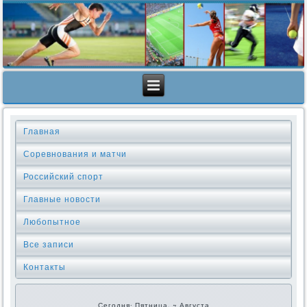
Главная
Соревнования и матчи
Российский спорт
Главные новости
Любопытное
Все записи
Контакты
Сегодня: Пятница, 7 Августа