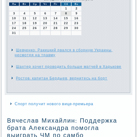
Пн
Вт
Ср
Чт
Пт
Сб
Вс
1
2
3
4
5
6
7
8
9
10
11
12
13
14
15
16
17
18
19
20
21
22
23
24
25
26
27
28
29
30
31
Шевченко: Ракицкий рвался в сборную Украины,
несмотря на травму
Шахтер хочет проводить больше матчей в Харькове
Ростов: капитан Бердыев, вернитесь на борт
Спорт получит нового вице-премьера
Вячеслав Михайлин: Поддержка
брата Александра помогла
выиграть ЧМ по самбо