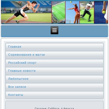
Главная
Соревнования и матчи
Российский спорт
Главные новости
Любопытное
Все записи
Контакты
Сегодня: Суббота, 8 Августа