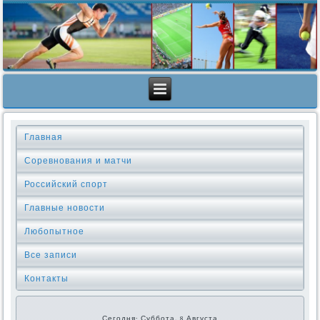
Главная
Соревнования и матчи
Российский спорт
Главные новости
Любопытное
Все записи
Контакты
Сегодня: Суббота, 8 Августа