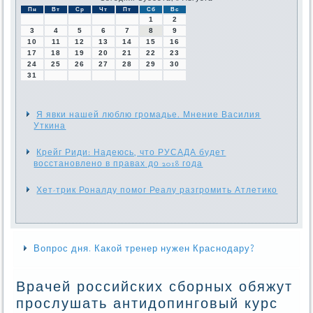
Пн
Вт
Ср
Чт
Пт
Сб
Вс
1
2
3
4
5
6
7
8
9
10
11
12
13
14
15
16
17
18
19
20
21
22
23
24
25
26
27
28
29
30
31
Я явки нашей люблю громадье. Мнение Василия
Уткина
Крейг Риди: Надеюсь, что РУСАДА будет
восстановлено в правах до 2018 года
Хет-трик Роналду помог Реалу разгромить Атлетико
Вопрос дня. Какой тренер нужен Краснодару?
Врачей российских сборных обяжут
прослушать антидопинговый курс