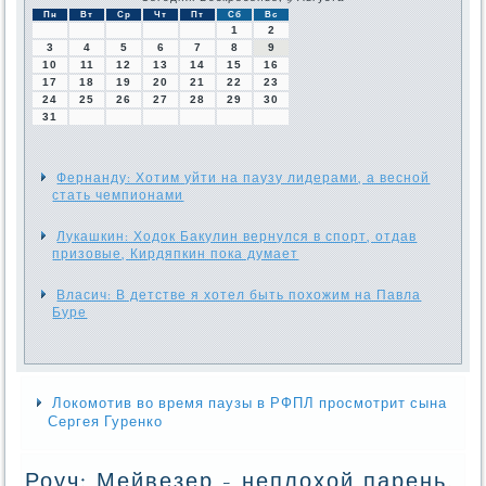
Пн
Вт
Ср
Чт
Пт
Сб
Вс
1
2
3
4
5
6
7
8
9
10
11
12
13
14
15
16
17
18
19
20
21
22
23
24
25
26
27
28
29
30
31
Фернанду: Хотим уйти на паузу лидерами, а весной
стать чемпионами
Лукашкин: Ходок Бакулин вернулся в спорт, отдав
призовые, Кирдяпкин пока думает
Власич: В детстве я хотел быть похожим на Павла
Буре
Локомотив во время паузы в РФПЛ просмотрит сына
Сергея Гуренко
Роуч: Мейвезер - неплохой парень.