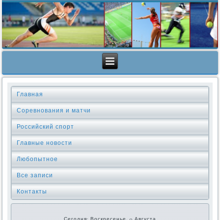
Главная
Соревнования и матчи
Российский спорт
Главные новости
Любопытное
Все записи
Контакты
Сегодня: Воскресенье, 9 Августа