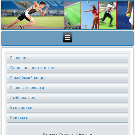
Главная
Соревнования и матчи
Российский спорт
Главные новости
Любопытное
Все записи
Контакты
Сегодня: Пятница, 7 Августа