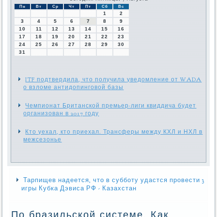
Пн
Вт
Ср
Чт
Пт
Сб
Вс
1
2
3
4
5
6
7
8
9
10
11
12
13
14
15
16
17
18
19
20
21
22
23
24
25
26
27
28
29
30
31
ITF подтвердила, что получила уведомление от WADA
о взломе антидопинговой базы
Чемпионат Британской премьер-лиги квиддича будет
организован в 2017 году
Кто уехал, кто приехал. Трансферы между КХЛ и НХЛ в
межсезонье
Тарпищев надеется, что в субботу удастся провести 3
игры Кубка Дэвиса РФ - Казахстан
По бразильской системе. Как