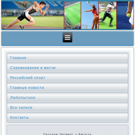
Главная
Соревнования и матчи
Российский спорт
Главные новости
Любопытное
Все записи
Контакты
Сегодня: Четверг, 6 Августа