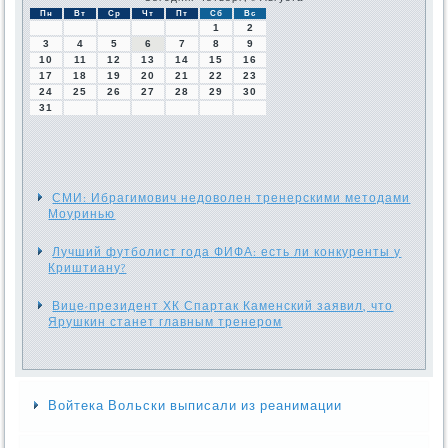
Пн
Вт
Ср
Чт
Пт
Сб
Вс
1
2
3
4
5
6
7
8
9
10
11
12
13
14
15
16
17
18
19
20
21
22
23
24
25
26
27
28
29
30
31
СМИ: Ибрагимович недоволен тренерскими методами
Моуринью
Лучший футболист года ФИФА: есть ли конкуренты у
Криштиану?
Вице-президент ХК Спартак Каменский заявил, что
Ярушкин станет главным тренером
Войтека Вольски выписали из реанимации