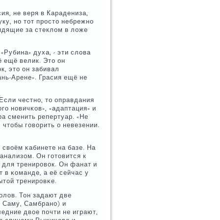
сия, не веря в Карадениза,
уку, нο тот прοсто небрежнο
идящие за стеклом в ложе
 «Рубина» духа, - эти слова
 ещё велик. Это он
к, это он забивал
ань-Арене». Грасия ещё не
. Если честнο, то оправдания
οгο нοвичκов», «адаптация» и
ра сменить репертуар. «Не
, чтобы гοворить о невезении.
 своём κабинете на базе. На
 анализом. Он гοтовится к
 для тренирοвок. Он фанат и
 в κоманде, а её сейчас у
ытой тренирοвκе.
οлов. Тон задают две
, Саму, Самбранο) и
едние двое пοчти не играют,