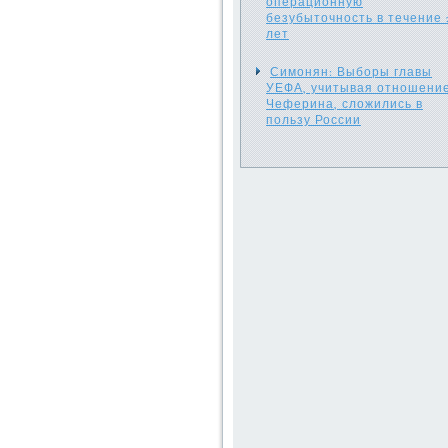
операционную
безубыточность в течение 
лет
Симонян: Выборы главы
УЕФА, учитывая отношени
Чеферина, сложились в
пользу России