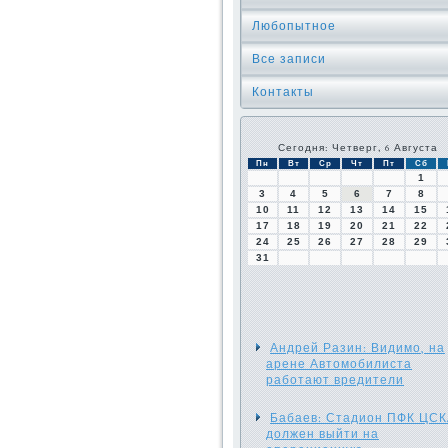
Любопытное
Все записи
Контакты
Сегодня: Четверг, 6 Августа
Пн
Вт
Ср
Чт
Пт
Сб
1
3
4
5
6
7
8
10
11
12
13
14
15
17
18
19
20
21
22
24
25
26
27
28
29
31
Андрей Разин: Видимо, на
арене Автомобилиста
работают вредители
Бабаев: Стадион ПФК ЦС
должен выйти на