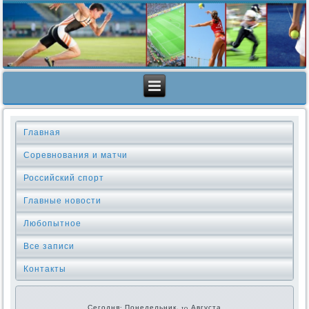
Главная
Соревнования и матчи
Российский спорт
Главные новости
Любопытное
Все записи
Контакты
Сегодня: Понедельник, 10 Августа