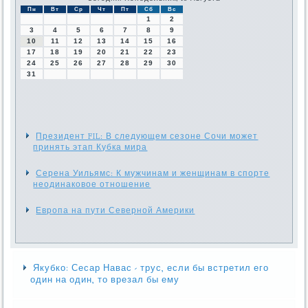
Пн
Вт
Ср
Чт
Пт
Сб
Вс
1
2
3
4
5
6
7
8
9
10
11
12
13
14
15
16
17
18
19
20
21
22
23
24
25
26
27
28
29
30
31
Президент FIL: В следующем сезоне Сочи может
принять этап Кубка мира
Серена Уильямс: К мужчинам и женщинам в спорте
неодинаковое отношение
Европа на пути Северной Америки
Якубко: Сесар Навас - трус, если бы встретил его
один на один, то врезал бы ему