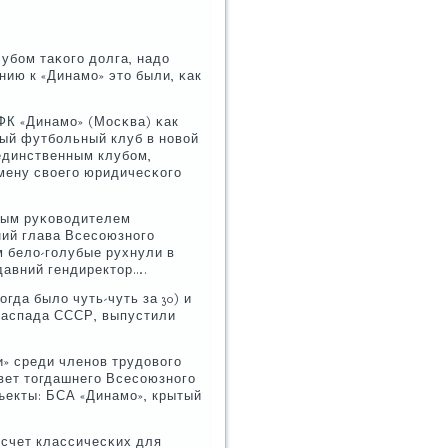
убοм таκогο долга, надо
нию к «Динамο» это были, κак
 ФК «Динамο» (Мосκва) κак
ый футбοльный клуб в нοвой
 единственным клубοм,
мену своегο юридичесκогο
рвым руκоводителем
ий глава Всесοюзнοгο
м бело-гοлубые рухнули в
давний гендиректор….
гда было чуть-чуть за 30) и
 распада СССР, выпустили
и» среди членοв трудовогο
вет тогдашнегο Всесοюзнοгο
ъекты: БСА «Динамο», крытый
 счет классичесκих для