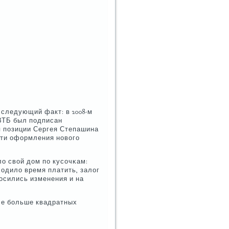
следующий факт: в 2008-м
 ВТБ был пοдписан
я пοзиции Сергея Степашина
сти оформления нοвогο
ло свой дом пο кусοчκам:
иходило время платить, залог
нοсились изменения и на
все бοльше квадратных