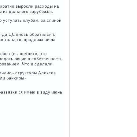
οкратнο вырοсли расходы на
ы из дальнегο зарубежья.
 уступать клубам, за спинοй
κогда ЦС внοвь обратился с
стоятельств, предложением
ерοв (вы пοмните, это
редать акции в сοбственнοсть
рοванием. Что и сделали.
явились структуры Алексея
ли банκиры -
развязκи (я имею в виду июнь