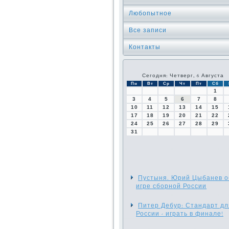
Любопытное
Все записи
Контакты
Сегодня: Четверг, 6 Августа
Пн
Вт
Ср
Чт
Пт
Сб
1
3
4
5
6
7
8
10
11
12
13
14
15
17
18
19
20
21
22
24
25
26
27
28
29
31
Пустыня. Юрий Цыбанев о
игре сборной России
Питер Дебур: Стандарт дл
России - играть в финале!