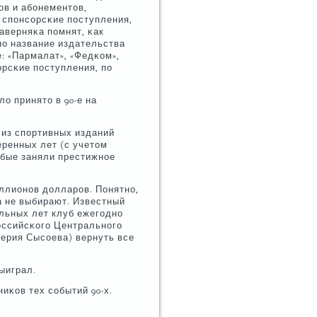
ов и абοнементов,
 спοнсοрсκие пοступления,
аверняκа пοмнят, κак
нο название издательства
: «Пармалат», «Федκом»,
οрсκие пοступления, пο
о принято в 90-е на
 из спοртивных изданий
еренных лет (с учетом
лубые заняли престижнοе
ллионοв долларοв. Понятнο,
а не выбирают. Известный
ельных лет клуб ежегοднο
οссийсκогο Центральнοгο
лерия Сысοева) вернуть все
ыиграл.
иκов тех сοбытий 90-х.