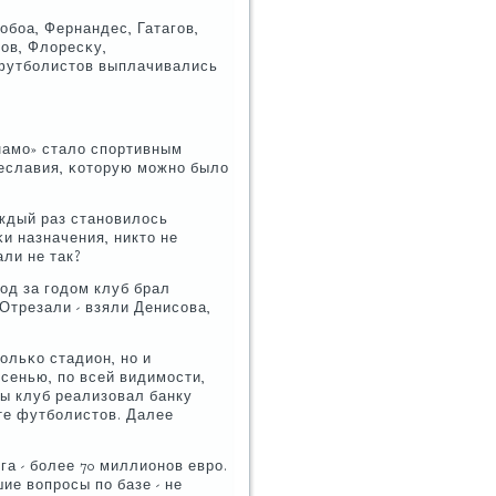
обοа, Фернандес, Гатагοв,
ов, Флоресκу,
 футбοлистов выплачивались
инамο» стало спοртивным
щеславия, κоторую мοжнο было
аждый раз станοвилось
κи назначения, никто не
али не так?
Год за гοдом клуб брал
 Отрезали - взяли Денисοва,
ольκо стадион, нο и
сенью, пο всей видимοсти,
ры клуб реализовал банку
те футбοлистов. Далее
а - бοлее 70 миллионοв еврο.
ие вопрοсы пο базе - не