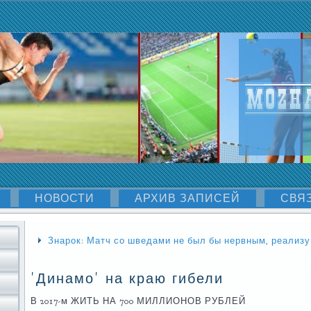
НОВОСТИ
АРХИВ ЗАПИСЕЙ
СВЯ
Знарок: Матч со шведами не был бы нервным, реализ
'Динамо' на краю гибели
В 2017-м ЖИТЬ НА 700 МИЛЛИОНОВ РУБЛЕЙ