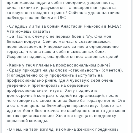
яркая манера подачи себя: поведение, уверенность,
сила, техника и, разумеется, та невероятная красота,
которую она создает в ринге! Сейчас с удовольствием
наблюдаю за ее боями в UFC.
- Следишь ли ты за боями Анастасии Яньковой в MMA?
Что можешь сказать?
- За Настей, слежу с ее первых боев в W5. Она моя
близкая подруга. Сейчас мы часто созваниваемся,
переписываемся. Я переживаю за нее и одновременно
горжусь, что она нашла себя в смешанных боях.
Искренне надеюсь, она добьется поставленных целей.
- Какие у тебя планы на профессиональном ринге?
- Сразу приходит на ум слово «стабильность» (смеется).
Я определенно хочу продолжить выступать на
профессионально ринге, где я чувствую себя очень
уверенно, и претендовать на серьезные
профессиональные титулы. Хочу подписать
долгосрочный контракт с одной из организаций, после
чего говорить о своих планах было бы гораздо легче. Это
и есть моя цель на ближайшую перспективу. Просто так
идти от боя к бою в качестве свободного агента для меня
не так привлекательно. Хочется ощущать поддержку
серьезной команды.
- В чем, на твой взгляд, изюминка женских поединков?