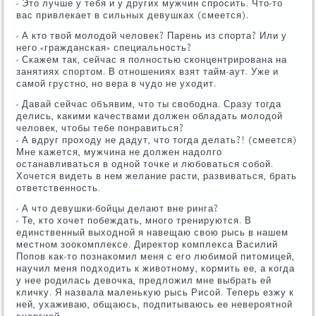
- Это лучше у тебя и у других мужчин спросить. Что-то
вас привлекает в сильных девушках (смеется).
- А кто твой молодой человек? Парень из спорта? Или у
него «гражданская» специальность?
- Скажем так, сейчас я полностью сконцентрирована на
занятиях спортом. В отношениях взят тайм-аут. Уже и
самой грустно, но вера в чудо не уходит.
- Давай сейчас объявим, что ты свободна. Сразу тогда
делись, какими качествами должен обладать молодой
человек, чтобы тебе понравиться?
- А вдруг проходу не дадут, что тогда делать?! (смеется)
Мне кажется, мужчина не должен надолго
останавливаться в одной точке и любоваться собой.
Хочется видеть в нем желание расти, развиваться, брать
ответственность.
- А что девушки-бойцы делают вне ринга?
- Те, кто хочет побеждать, много тренируются. В
единственный выходной я навещаю свою рысь в нашем
местном зоокомплексе. Директор комплекса Василий
Попов как-то познакомил меня с его любимой питомицей,
научил меня подходить к животному, кормить ее, а когда
у нее родилась девочка, предложил мне выбрать ей
кличку. Я назвала маленькую рысь Рисой. Теперь езжу к
ней, ухаживаю, общаюсь, подпитываюсь ее невероятной