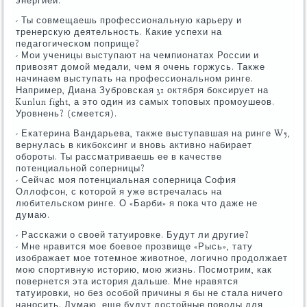
энергией.
- Ты совмещаешь профессиональную карьеру и
тренерскую деятельность. Какие успехи на
педагогическом поприще?
- Мои ученицы выступают на чемпионатах России и
привозят домой медали, чем я очень горжусь. Также
начинаем выступать на профессиональном ринге.
Например, Диана Зубровская 31 октября боксирует на
Kunlun fight, а это один из самых топовых промоушеов.
Уровнень? (смеется).
- Екатерина Вандарьева, также выступавшая на ринге W5,
вернулась в кикбоксинг и вновь активно набирает
обороты. Ты рассматриваешь ее в качестве
потенциальной соперницы?
- Сейчас моя потенциальная соперница София
Оллофсон, с которой я уже встречалась на
любительском ринге. О «Барби» я пока что даже не
думаю.
- Расскажи о своей татуировке. Будут ли другие?
- Мне нравится мое боевое прозвище «Рысь», тату
изображает мое тотемное животное, логично продолжает
мою спортивную историю, мою жизнь. Посмотрим, как
повернется эта история дальше. Мне нравятся
татуировки, но без особой причины я бы не стала ничего
наносить. Думаю, еще будут достойные поводы для