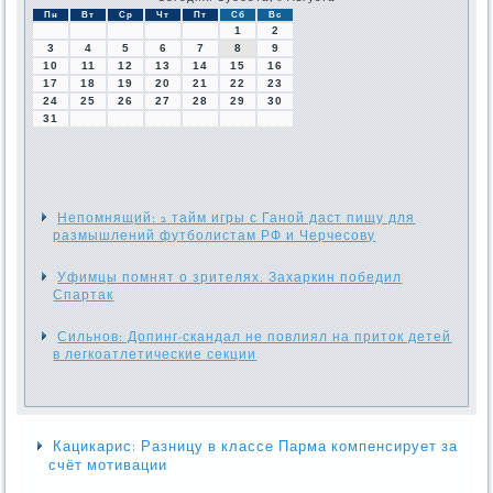
Пн
Вт
Ср
Чт
Пт
Сб
Вс
1
2
3
4
5
6
7
8
9
10
11
12
13
14
15
16
17
18
19
20
21
22
23
24
25
26
27
28
29
30
31
Непомнящий: 2 тайм игры с Ганой даст пищу для
размышлений футболистам РФ и Черчесову
Уфимцы помнят о зрителях. Захаркин победил
Спартак
Сильнов: Допинг-скандал не повлиял на приток детей
в легкоатлетические секции
Кацикарис: Разницу в классе Парма компенсирует за
счёт мотивации