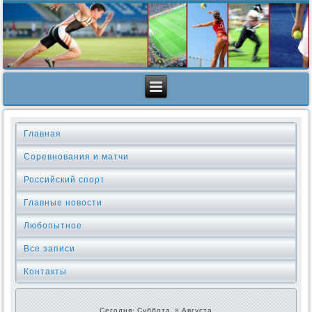
Главная
Соревнования и матчи
Российский спорт
Главные новости
Любопытное
Все записи
Контакты
Сегодня: Суббота, 8 Августа