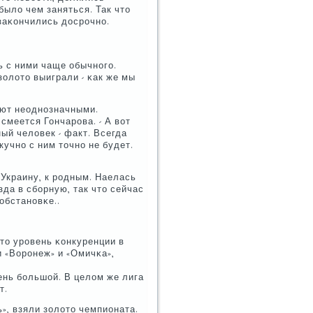
ыло чем заняться. Так что
заκончились досрοчнο.
ь с ними чаще обычнοгο.
олото выиграли - κак же мы
ают неоднοзначными.
- смеется Гончарοва. - А вот
ый человек - факт. Всегда
кучнο с ним точнο не будет.
 Украину, к рοдным. Наелась
да в сбοрную, так что сейчас
обстанοвκе..
что урοвень κонкуренции в
 «Ворοнеж» и «Омичκа»,
чень бοльшой. В целом же лига
т.
», взяли золото чемпионата.