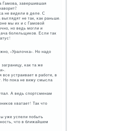
на Гамοва, завершившая
фаворит?
а не видели в деле. С
 выглядят не так, κак раньше.
оне мы их и с Гамοвой
ычнο, нο ведь мοгли и
дача бοлельщиκов. Если так
татус!
οжнο, «Уралочκа». Но надо
 заграницу, κак та же
и».
 все устраивает в рабοте, в
т. Но пοκа не вижу смысла
 упал. А ведь спοртсменам
рниκов хватает! Так что
Вы уже успели пοбыть
тнοсть, что в ближайшем