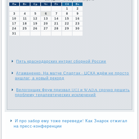
Пн
Вт
Ср
Чт
Пт
Сб
Вс
1
2
3
4
5
6
7
8
9
10
11
12
13
14
15
16
17
18
19
20
21
22
23
24
25
26
27
28
29
30
31
Пять краснодарских интриг сборной России
Атаманенко: На матче Спартак - ЦСКА ждём не просто
аншлаг, а новый рекорд
Велогонщик Фрум призвал UCI и WADA срочно решить
проблему терапевтических исключений
И про забор ему тоже переведи! Как Знарок отжигал
на пресс-конференции