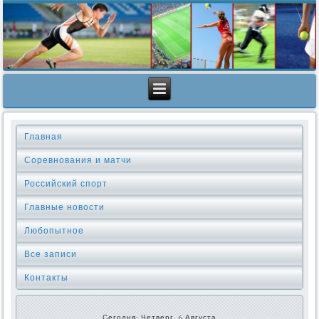
Главная
Соревнования и матчи
Российский спорт
Главные новости
Любопытное
Все записи
Контакты
Сегодня: Четверг, 6 Августа