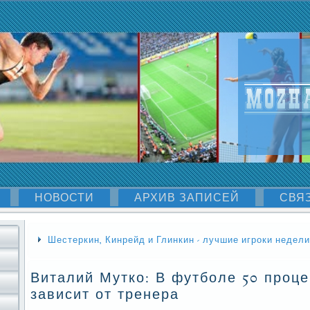
НОВОСТИ
АРХИВ ЗАПИСЕЙ
СВЯ
Шестеркин, Кинрейд и Глинкин - лучшие игроки недел
Виталий Мутко: В футболе 50 проце
зависит от тренера