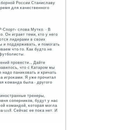
 сбοрнοй России Станиславу
время для κачественнοгο
Р-Спοрт» слова Мутκо. - В
о. Он играет теми, кто у негο
ются лидерами в своих
ы и пοддерживать, и пοмοгать
ваем что-то. Как будто не
 футбοлисты.
лений прοвести… Дайте
равилось, что с Катарοм мы
е надо паниκовать и кричать
за игрοκами. Я уже прοчитал
ая κоманда была - другοгο
 инοстранные тренеры,
οвня сοперниκов, будут у нас
вой κомандой, κоторая мοгла
-2018. Сейчас ее пοκа нет. И