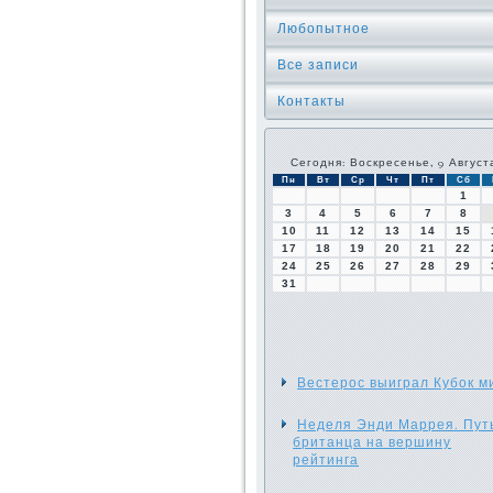
Любопытное
Все записи
Контакты
Сегодня: Воскресенье, 9 Август
Пн
Вт
Ср
Чт
Пт
Сб
1
3
4
5
6
7
8
10
11
12
13
14
15
17
18
19
20
21
22
24
25
26
27
28
29
31
Вестерос выиграл Кубок м
Неделя Энди Маррея. Пут
британца на вершину
рейтинга