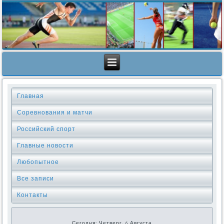
Главная
Соревнования и матчи
Российский спорт
Главные новости
Любопытное
Все записи
Контакты
Сегодня: Четверг, 6 Августа