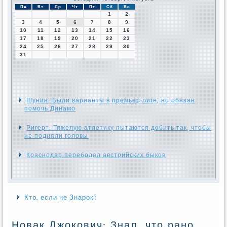
Пн
Вт
Ср
Чт
Пт
Сб
Вс
1
2
3
4
5
6
7
8
9
10
11
12
13
14
15
16
17
18
19
20
21
22
23
24
25
26
27
28
29
30
31
Шунин: Были варианты в премьер-лиге, но обязан
помочь Динамо
Ригерт: Тяжелую атлетику пытаются добить так, чтобы
не подняли головы
Краснодар перебодал австрийских быков
Кто, если не Знарок?
Новак Джокович: Знал, что рано