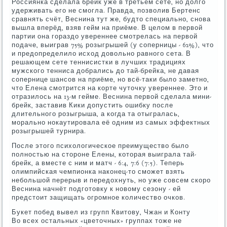
Россиянка сделала брейк уже в третьем сете, но долго
удерживать его не смогла. Правда, позволив Бертенс
сравнять счёт, Веснина тут же, будто специально, снова
вышла вперёд, взяв гейм на приёме. В целом в первой
партии она гораздо увереннее смотрелась на первой
подаче, выиграв 75% розыгрышей (у соперницы - 62%), что
и предопределило исход довольно равного сета. В
решающем сете теннисистки в лучших традициях
мужского тенниса добрались до тай-брейка, не давая
сопернице шансов на приёме, но всё-таки было заметно,
что Елена смотрится на корте чуточку увереннее. Это и
отразилось на 13-м гейме. Веснина первой сделала мини-
брейк, заставив Кики допустить ошибку после
длительного розыгрыша, а когда та отыгралась,
морально нокаутировала её одним из самых эффектных
розыгрышей турнира.
После этого психологическое преимущество было
полностью на стороне Елены, которая выиграла тай-
брейк, а вместе с ним и матч - 6:4, 7:6 (7:5). Теперь
олимпийская чемпионка наконец-то сможет взять
небольшой перерыв и передохнуть, но уже совсем скоро
Веснина начнёт подготовку к новому сезону - ей
предстоит защищать огромное количество очков.
Букет побед вывел из групп Квитову, Чжан и Конту
Во всех остальных «цветочных» группах тоже не