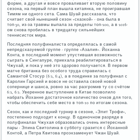
форме, а другая и вовсе проваливает вторую половину
сезона, на первый план вышла китаянка, не проигравшая
Тимям ни одного сета. Сама Шуай рассказала, что
считает свой нынешний сезон «сказкой» - она была в
топ-30, из-за травмы выпала за пределы топ-200, а в 2016-
ом снова пробилась в тридцатку сильнейших
теннисисток мира.
Последняя полуфиналиста определялась в самой
непредсказуемой группе - группе «Азалия». Йоханна
Конта, в последний момент упустившая возможность
сыграть в Сингапуре, приехала реабилитироваться в
Чжухай, и пока у неё это здорово получается. В первом
матче британка без особого труда справилась с
Самантой Стосур (6:2, 6:4), а в поединке за полуфинал с
Каролин Гарсией и вовсе не оставила своей новой
сопернице и шанса, ровно за час разгромив ту со счётом
6:2, 6:2. Уверенное выступление в Китае позволило
набрать Йоханне достаточное количество очков для того,
чтобы обеспечить себе место в топ-10 по итогам сезона.
Сезон, как и последний турнир в сезоне, «Элит Трофи»,
постепенно подходит к концу. В одиночном разряде в
полуфиналах Чжухая образовались очень интересные
пары - Элина Свитолина в субботу сразится с Йоханной
Контой, а Петра Квитова проэкзаменует Чжан Шуай.