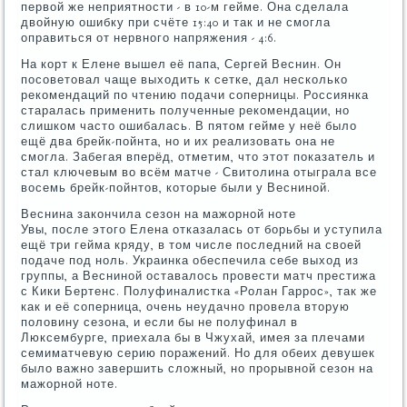
первой же неприятности - в 10-м гейме. Она сделала
двойную ошибку при счёте 15:40 и так и не смогла
оправиться от нервного напряжения - 4:6.
На корт к Елене вышел её папа, Сергей Веснин. Он
посоветовал чаще выходить к сетке, дал несколько
рекомендаций по чтению подачи соперницы. Россиянка
старалась применить полученные рекомендации, но
слишком часто ошибалась. В пятом гейме у неё было
ещё два брейк-пойнта, но и их реализовать она не
смогла. Забегая вперёд, отметим, что этот показатель и
стал ключевым во всём матче - Свитолина отыграла все
восемь брейк-пойнтов, которые были у Весниной.
Веснина закончила сезон на мажорной ноте
Увы, после этого Елена отказалась от борьбы и уступила
ещё три гейма кряду, в том числе последний на своей
подаче под ноль. Украинка обеспечила себе выход из
группы, а Весниной оставалось провести матч престижа
с Кики Бертенс. Полуфиналистка «Ролан Гаррос», так же
как и её соперница, очень неудачно провела вторую
половину сезона, и если бы не полуфинал в
Люксембурге, приехала бы в Чжухай, имея за плечами
семиматчевую серию поражений. Но для обеих девушек
было важно завершить сложный, но прорывной сезон на
мажорной ноте.