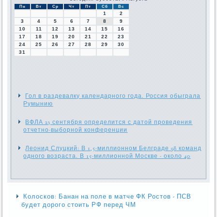
Пн
Вт
Ср
Чт
Пт
Сб
Вс
1
2
3
4
5
6
7
8
9
10
11
12
13
14
15
16
17
18
19
20
21
22
23
24
25
26
27
28
29
30
31
Гол в раздевалку календарного года. Россия обыграла
Румынию
ВФЛА 23 сентября определится с датой проведения
отчетно-выборной конференции
Леонид Слуцкий: В 1,5-миллионном Белграде 98 команд
одного возраста. В 15-миллионной Москве - около 40
Колосков: Банан на поле в матче ФК Ростов - ПСВ
будет дорого стоить РФ перед ЧМ