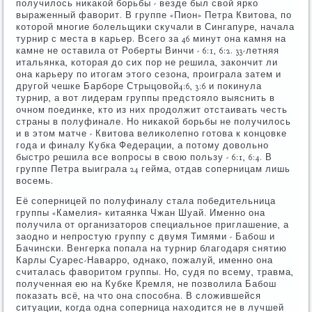
получилось никакой борьбы - везде был свой ярко
выраженный фаворит. В группе «Пион» Петра Квитова, по
которой многие болельщики скучали в Сингапуре, начала
турнир с места в карьер. Всего за 46 минут она камня на
камне не оставила от Роберты Винчи - 6:1, 6:2. 33-летняя
итальянка, которая до сих пор не решила, закончит ли
она карьеру по итогам этого сезона, проиграла затем и
другой чешке Барборе Стрыцовой4:6, 3:6 и покинула
турнир, а вот лидерам группы предстояло выяснить в
очном поединке, кто из них продолжит отстаивать честь
страны в полуфинале. Но никакой борьбы не получилось
и в этом матче - Квитова великолепно готова к концовке
года и финалу Кубка Федерации, а потому довольно
быстро решила все вопросы в свою пользу - 6:1, 6:4. В
группе Петра выиграла 24 гейма, отдав соперницам лишь
восемь.
Её соперницей по полуфиналу стала победительница
группы «Камелия» китаянка Чжан Шуай. Именно она
получила от организаторов специальное приглашение, а
заодно и непростую группу с двумя Тимями - Бабош и
Бачински. Венгерка попала на турнир благодаря снятию
Карлы Суарес-Наварро, однако, пожалуй, именно она
считалась фаворитом группы. Но, судя по всему, травма,
полученная ею на Кубке Кремля, не позволила Бабош
показать всё, на что она способна. В сложившейся
ситуации, когда одна соперница находится не в лучшей