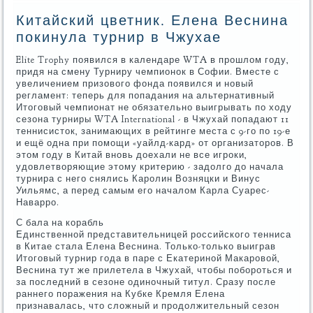
Китайский цветник. Елена Веснина
покинула турнир в Чжухае
Elite Trophy появился в календаре WTA в прошлом году,
придя на смену Турниру чемпионок в Софии. Вместе с
увеличением призового фонда появился и новый
регламент: теперь для попадания на альтернативный
Итоговый чемпионат не обязательно выигрывать по ходу
сезона турниры WTA International - в Чжухай попадают 11
теннисисток, занимающих в рейтинге места с 9-го по 19-е
и ещё одна при помощи «уайлд-кард» от организаторов. В
этом году в Китай вновь доехали не все игроки,
удовлетворяющие этому критерию - задолго до начала
турнира с него снялись Каролин Возняцки и Винус
Уильямс, а перед самым его началом Карла Суарес-
Наварро.
С бала на корабль
Единственной представительницей российского тенниса
в Китае стала Елена Веснина. Только-только выиграв
Итоговый турнир года в паре с Екатериной Макаровой,
Веснина тут же прилетела в Чжухай, чтобы побороться и
за последний в сезоне одиночный титул. Сразу после
раннего поражения на Кубке Кремля Елена
признавалась, что сложный и продолжительный сезон