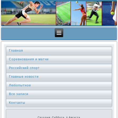
Главная
Соревнования и матчи
Российский спорт
Главные новости
Любопытное
Все записи
Контакты
Сегодня: Суббота, 8 Августа