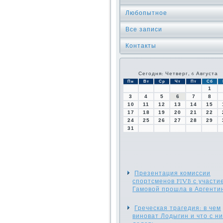
Любопытное
Все записи
Контакты
Сегодня: Четверг, 6 Августа
Пн
Вт
Ср
Чт
Пт
Сб
1
3
4
5
6
7
8
10
11
12
13
14
15
17
18
19
20
21
22
24
25
26
27
28
29
31
Презентация комиссии
спортсменов FIVB с участи
Гамовой прошла в Аргенти
Греческая трагедия: в чем
виноват Лодыгин и что с н