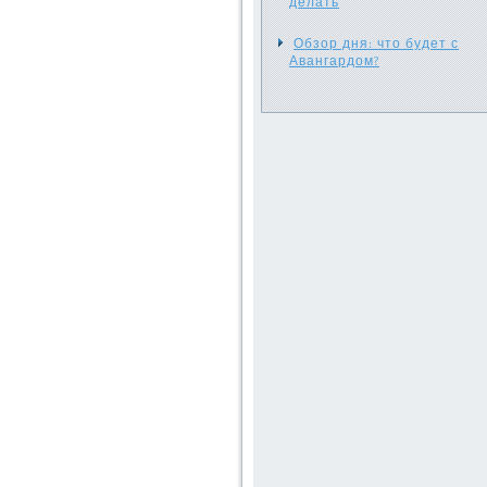
делать
Обзор дня: что будет с
Авангардом?