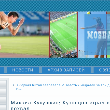
НОВОСТИ
АРХИВ ЗАПИСЕЙ
СВЯ
Сборная Китая завоевала 26 золотых медалей за три д
Рио
Михаил Кукушкин: Кузнецов играл 
похвал