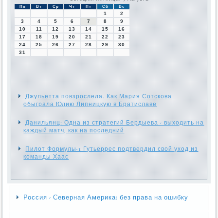
Пн
Вт
Ср
Чт
Пт
Сб
Вс
1
2
3
4
5
6
7
8
9
10
11
12
13
14
15
16
17
18
19
20
21
22
23
24
25
26
27
28
29
30
31
Джульетта повзрослела. Как Мария Сотскова
обыграла Юлию Липницкую в Братиславе
Данильянц: Одна из стратегий Бердыева - выходить на
каждый матч, как на последний
Пилот Формулы-1 Гутьеррес подтвердил свой уход из
команды Хаас
Россия - Северная Америка: без права на ошибку