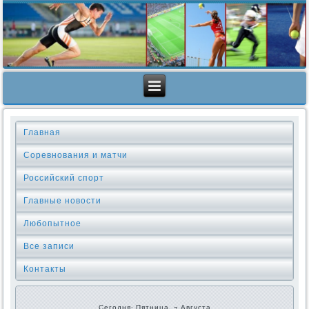
Главная
Соревнования и матчи
Российский спорт
Главные новости
Любопытное
Все записи
Контакты
Сегодня: Пятница, 7 Августа