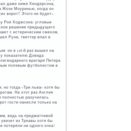
рал даже ниже Хендерсона,
а Жозе Моуринью, когда он
их ворот? Этого не будет».
ау Роя Ходжсона: угловые
еское решение предыдущего
нают с истерическим смехом,
шел Руни, твиттер впал в
м: он в 116-й раз вышел на
му показателю Дэвида
 легендарного вратаря Питера
тным полевым футболистом в
 но тогда «Три льва» хотя бы
ротам. На этот раз Англия
то полностью разучилась
орот гости нанесли только на
им, ведь на предматчевой
 увезет из Трнавы хотя бы
не потеряли ни одного очка!