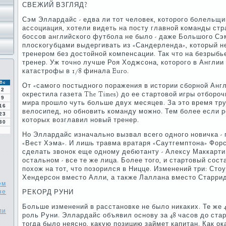
СВЕЖИЙ ВЗГЛЯД?
Сэм Эллардайс - едва ли тот человек, которого болельщи
ассоциация, хотели видеть на посту главной команды стр
боссов английского футбола не было - даже Большого Сэ
плоскогубцами выдергивать из «Сандерленда», который н
тренером без достойной компенсации. Так что на безрыбь
тренер. Уж точно лучше Роя Ходжсона, которого в Англии 
катастрофы в 1/8 финала Euro.
Вс
От «самого постыдного поражения в истории сборной Англ
2
окрестила газета The Times) до ее стартовой игры отборо
9
мира прошло чуть больше двух месяцев. За это время тр
16
велосипед, но обновить команду можно. Тем более если ре
23
которых возглавил новый тренер.
30
Но Эллардайс изначально вызвал всего одного новичка -
«Вест Хэма». И лишь травма вратаря «Саутгемптона» Фор
сделать звонок еще одному дебютанту - Алексу Маккарти 
остальном - все те же лица. Более того, и стартовый сос
похож на тот, что позорился в Ницце. Изменений три: Сто
Хендерсон вместо Алли, а также Лаллана вместо Старри
ем
не
РЕКОРД РУНИ
Больше изменений в расстановке не было никаких. Те же 4
ли
роль Руни. Эллардайс объявил основу за 48 часов до стар
тогда было неясно, какую позицию займет капитан. Как о