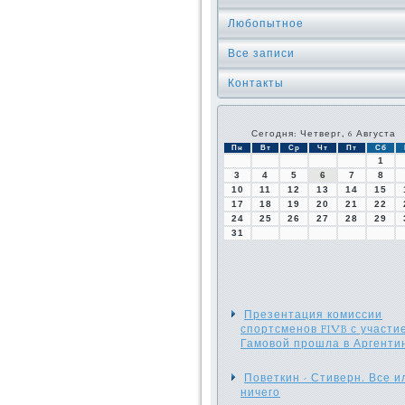
Любопытное
Все записи
Контакты
Сегодня: Четверг, 6 Августа
Пн
Вт
Ср
Чт
Пт
Сб
1
3
4
5
6
7
8
10
11
12
13
14
15
17
18
19
20
21
22
24
25
26
27
28
29
31
Презентация комиссии
спортсменов FIVB с участи
Гамовой прошла в Аргенти
Поветкин - Стиверн. Все и
ничего