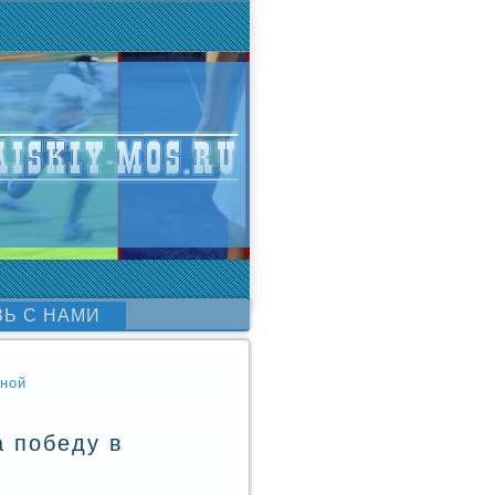
ЗЬ С НАМИ
жной
а победу в