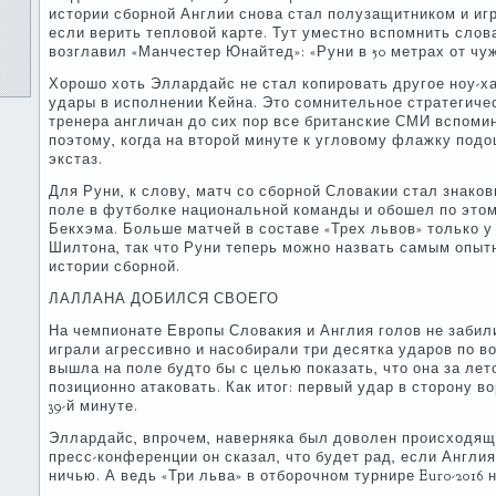
истории сборной Англии снова стал полузащитником и иг
если верить тепловой карте. Тут уместно вспомнить слов
возглавил «Манчестер Юнайтед»: «Руни в 50 метрах от чуж
Хорошо хоть Эллардайс не стал копировать другое ноу-х
удары в исполнении Кейна. Это сомнительное стратегич
тренера англичан до сих пор все британские СМИ вспоми
поэтому, когда на второй минуте к угловому флажку подо
экстаз.
Для Руни, к слову, матч со сборной Словакии стал знаковы
поле в футболке национальной команды и обошел по это
Бекхэма. Больше матчей в составе «Трех львов» только у
Шилтона, так что Руни теперь можно назвать самым опы
истории сборной.
ЛАЛЛАНА ДОБИЛСЯ СВОЕГО
На чемпионате Европы Словакия и Англия голов не забили,
играли агрессивно и насобирали три десятка ударов по во
вышла на поле будто бы с целью показать, что она за ле
позиционно атаковать. Как итог: первый удар в сторону в
39-й минуте.
Эллардайс, впрочем, наверняка был доволен происходящ
пресс-конференции он сказал, что будет рад, если Англия
ничью. А ведь «Три льва» в отборочном турнире Euro-2016 