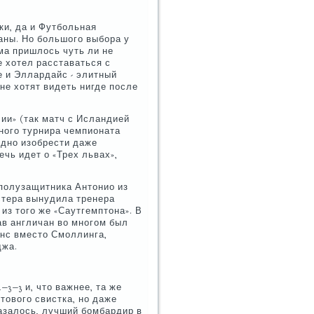
ки, да и Футбольная
аны. Но большого выбора у
ма пришлось чуть ли не
е хотел расставаться с
е и Эллардайс - элитный
не хотят видеть нигде после
ии» (так матч с Исландией
чного турнира чемпионата
удно изобрести даже
чь идет о «Трех львах»,
 полузащитника Антонио из
стера вынудила тренера
из того же «Саутгемптона». В
тав англичан во многом был
унс вместо Смоллинга,
джа.
−3−3 и, что важнее, та же
тового свистка, но даже
казалось, лучший бомбардир в