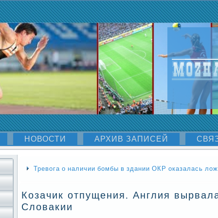
НОВОСТИ
АРХИВ ЗАПИСЕЙ
СВЯ
Тревога о наличии бомбы в здании ОКР оказалась ло
Козачик отпущения. Англия вырвал
Словакии