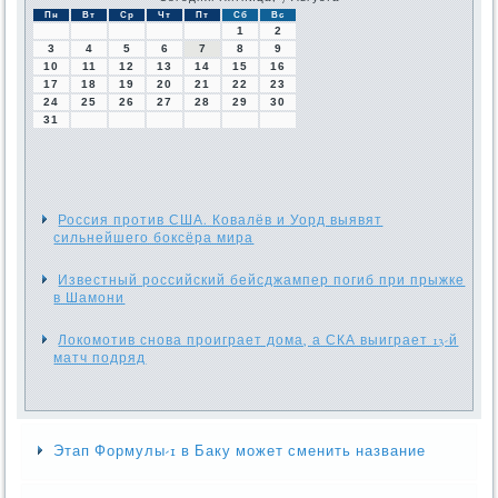
Пн
Вт
Ср
Чт
Пт
Сб
Вс
1
2
3
4
5
6
7
8
9
10
11
12
13
14
15
16
17
18
19
20
21
22
23
24
25
26
27
28
29
30
31
Россия против США. Ковалёв и Уорд выявят
сильнейшего боксёра мира
Известный российский бейсджампер погиб при прыжке
в Шамони
Локомотив снова проиграет дома, а СКА выиграет 13-й
матч подряд
Этап Формулы-1 в Баку может сменить название