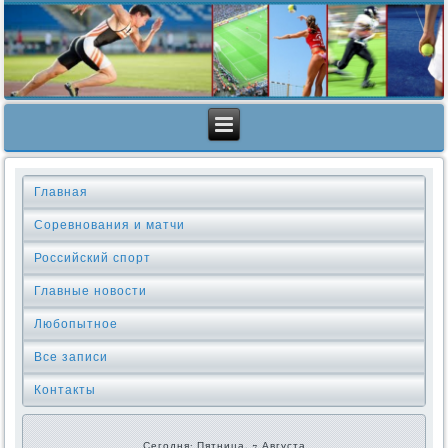
Главная
Соревнования и матчи
Российский спорт
Главные новости
Любопытное
Все записи
Контакты
Сегодня: Пятница, 7 Августа