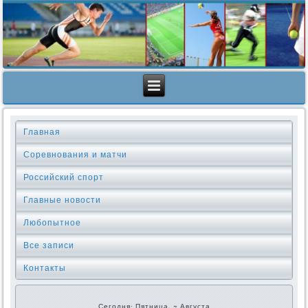
Главная
Соревнования и матчи
Российский спорт
Главные новости
Любопытное
Все записи
Контакты
Сегодня: Пятница, 7 Августа