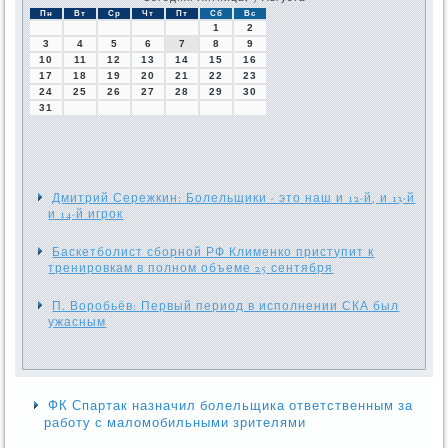
Пн
Вт
Ср
Чт
Пт
Сб
Вс
1
2
3
4
5
6
7
8
9
10
11
12
13
14
15
16
17
18
19
20
21
22
23
24
25
26
27
28
29
30
31
Дмитрий Сережкин: Болельщики - это наш и 12-й, и 13-й
и 14-й игрок
Баскетболист сборной РФ Клименко приступит к
тренировкам в полном объеме 25 сентября
П. Воробьёв: Первый период в исполнении СКА был
ужасным
ФК Спартак назначил болельщика ответственным за
работу с маломобильными зрителями