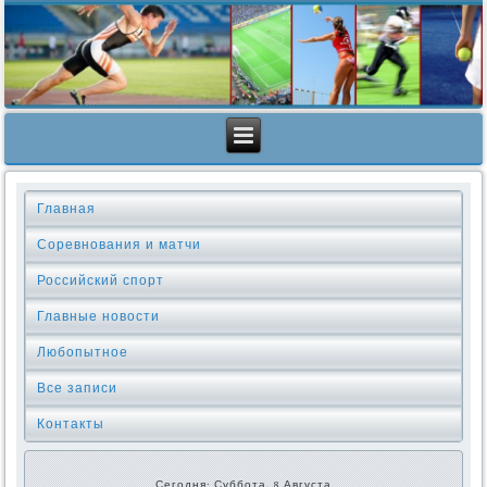
Главная
Соревнования и матчи
Российский спорт
Главные новости
Любопытное
Все записи
Контакты
Сегодня: Суббота, 8 Августа