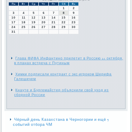
Пн
Вт
Ср
Чт
Пт
Сб
Вс
1
2
3
4
5
6
7
8
9
10
11
12
13
14
15
16
17
18
19
20
21
22
23
24
25
26
27
28
29
30
31
Глава ФИФА Инфантино прилетит в Россию 21 октября,
в планах встреча с Путиным
Химки подписали контракт с экс-игроком Шерифа
Галешичем
Кнауте и Бургемайстер объяснили свой уход из
сборной России
Чёрный день Казахстана в Черногории и ещё 5
событий отбора ЧМ