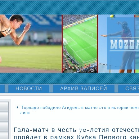
НОВОСТИ
АРХИВ ЗАПИСЕЙ
СВЯ
Торнадо победило Агидель в матче 2-го в истории че
лиги
Гала-матч в честь 70-летия отечест
пройдет в рамках Кубка Первого ка