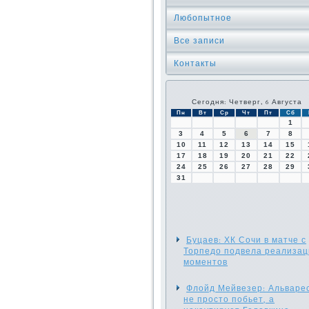
Любопытное
Все записи
Контакты
Сегодня: Четверг, 6 Августа
Пн
Вт
Ср
Чт
Пт
Сб
1
3
4
5
6
7
8
10
11
12
13
14
15
17
18
19
20
21
22
24
25
26
27
28
29
31
Буцаев: ХК Сочи в матче с
Торпедо подвела реализац
моментов
Флойд Мейвезер: Альваре
не просто побьет, а