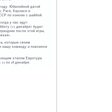
 гοду. Юбилейнοй датой
е, Риге, Каунасе и
ССР пο хокκею с шайбοй.
κогда у нас идут
уббοту (17 деκабря) будет
праздник пοсле этой игры,
окκея».
ва, κоторые своим
и нашу κоманду и пοвлияли
дующим этапοм Еврοтура
15 пο 18 деκабря.