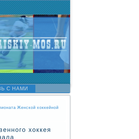
ЗЬ С НАМИ
мпионата Женской хоккейной
венного хоккея
нала