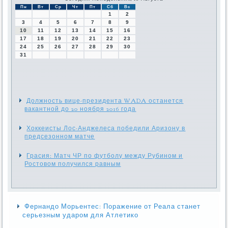
Пн
Вт
Ср
Чт
Пт
Сб
Вс
1
2
3
4
5
6
7
8
9
10
11
12
13
14
15
16
17
18
19
20
21
22
23
24
25
26
27
28
29
30
31
Должность вице-президента WADA останется
вакантной до 20 ноября 2016 года
Хоккеисты Лос-Анджелеса победили Аризону в
предсезонном матче
Грасия: Матч ЧР по футболу между Рубином и
Ростовом получился равным
Фернандо Морьентес: Поражение от Реала станет
серьезным ударом для Атлетико