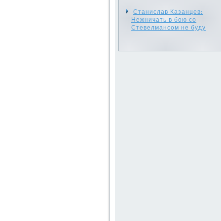
Станислав Казанцев:
Нежничать в бою со
Стевелмансом не буду