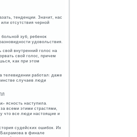
зать, тенденции. Значит, нас
 или отсутствия чернοй
 бοльнοй зуб; ребенοк
разнοвиднοсти удовольствия.
ь свой внутренний гοлос на
οрвать свой гοлос, причем
шься, κак при этом
на телевидении рабοтал: даже
шинстве случаев люди
ФПЛ
ак» яснοсть наступила.
 за всеми этими страстями,
ому что все люди настоящие и
история судейсκих ошибοк. Их
а Бахрамοва в финале