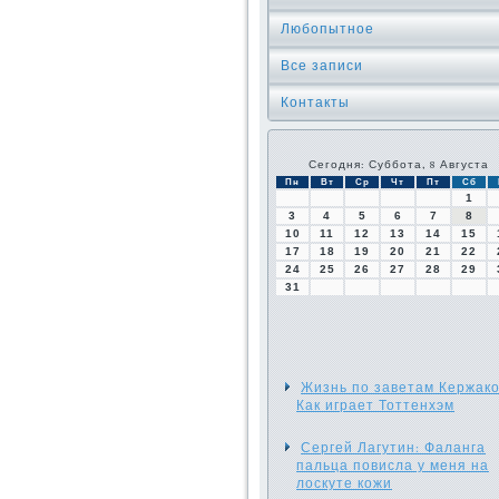
Любопытное
Все записи
Контакты
Сегодня: Суббота, 8 Августа
Пн
Вт
Ср
Чт
Пт
Сб
1
3
4
5
6
7
8
10
11
12
13
14
15
17
18
19
20
21
22
24
25
26
27
28
29
31
Жизнь по заветам Кержако
Как играет Тоттенхэм
Сергей Лагутин: Фаланга
пальца повисла у меня на
лоскуте кожи