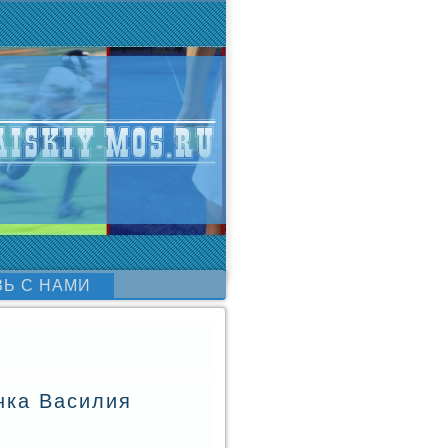
ЗЬ С НАМИ
нка Василия