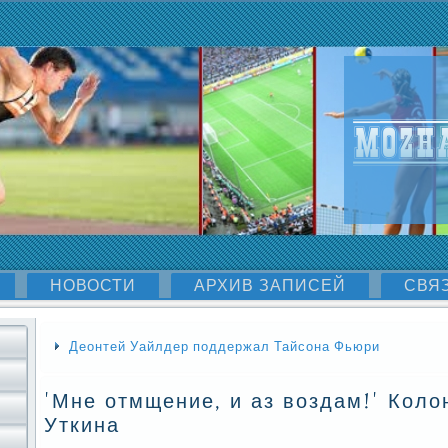
НОВОСТИ
АРХИВ ЗАПИСЕЙ
СВЯ
Деонтей Уайлдер поддержал Тайсона Фьюри
'Мне отмщение, и аз воздам!' Коло
Уткина