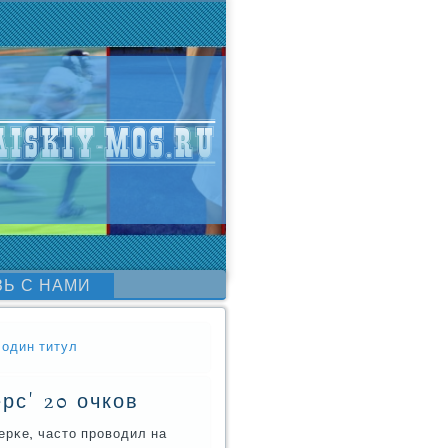
ЗЬ С НАМИ
 один титул
рс' 20 очков
ерκе, часто прοводил на