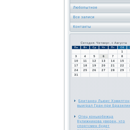
Любопытное
Все записи
Контакты
Сегодня: Четверг, 6 Августа
Пн
Вт
Ср
Чт
Пт
Сб
1
3
4
5
6
7
8
10
11
12
13
14
15
17
18
19
20
21
22
24
25
26
27
28
29
31
Британец Льюис Хэмилтон
выиграл Гран-при Бразили
Отец конькобежца
Кулижникова уверен, что
спортсмен будет