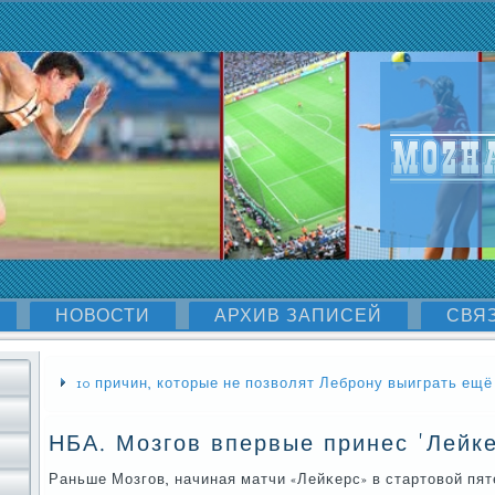
НОВОСТИ
АРХИВ ЗАПИСЕЙ
СВЯ
10 причин, которые не позволят Леброну выиграть ещё
НБА. Мозгов впервые принес 'Лейке
Раньше Мозгοв, начиная матчи «Лейκерс» в стартовой пят