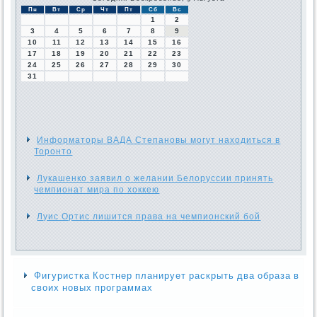
Пн
Вт
Ср
Чт
Пт
Сб
Вс
1
2
3
4
5
6
7
8
9
10
11
12
13
14
15
16
17
18
19
20
21
22
23
24
25
26
27
28
29
30
31
Информаторы ВАДА Степановы могут находиться в
Торонто
Лукашенко заявил о желании Белоруссии принять
чемпионат мира по хоккею
Луис Ортис лишится права на чемпионский бой
Фигуристка Костнер планирует раскрыть два образа в
своих новых программах