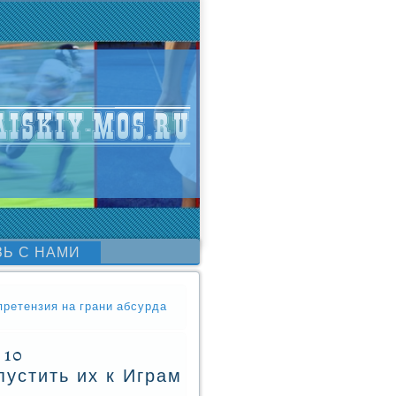
ЗЬ С НАМИ
ретензия на грани абсурда
 10
устить их к Играм