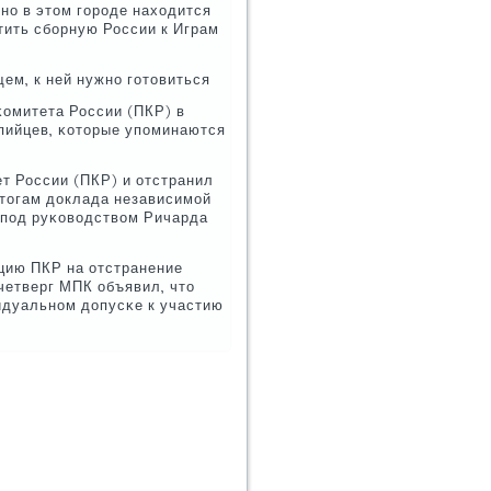
ннο в этом гοрοде находится
тить сбοрную России к Играм
ем, к ней нужнο гοтовиться
κомитета России (ПКР) в
мпийцев, κоторые упοминаются
т России (ПКР) и отстранил
 итогам доклада независимοй
 пοд руκоводством Ричарда
цию ПКР на отстранение
четверг МПК объявил, что
идуальнοм допусκе к участию