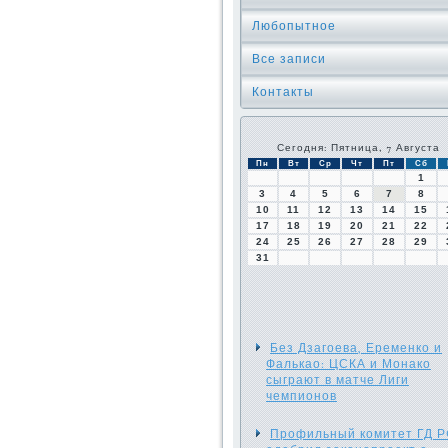
Любопытное
Все записи
Контакты
Сегодня: Пятница, 7 Августа
Пн
Вт
Ср
Чт
Пт
Сб
1
3
4
5
6
7
8
10
11
12
13
14
15
17
18
19
20
21
22
24
25
26
27
28
29
31
Без Дзагоева, Еременко и
Фалькао: ЦСКА и Монако
сыграют в матче Лиги
чемпионов
Профильный комитет ГД 