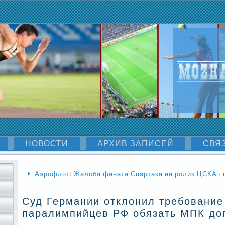
НОВОСТИ
АРХИВ ЗАПИСЕЙ
СВЯ
Аэрофлот: Жалоба фаната Спартака на ролик ЦСКА - п
Суд Германии отклонил требование
паралимпийцев РФ обязать МПК доп